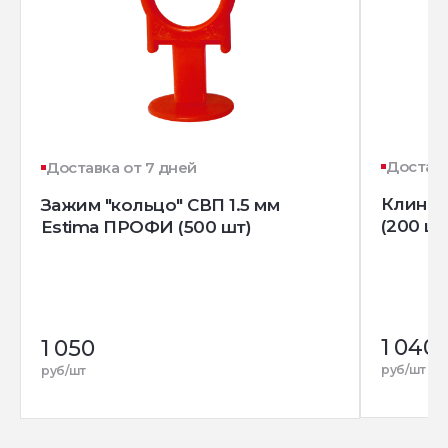
Доставк
Доставка от 7 дней
Клин д
Зажим "кольцо" СВП 1.5 мм
(200 шт
Estima ПРОФИ (500 шт)
1 040
1 050
руб/шт
руб/шт