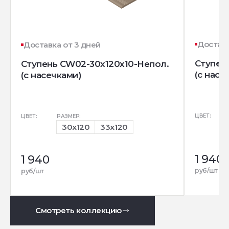
Доставк
Доставка от 3 дней
Ступен
Ступень CW02-30x120x10-Непол.
(с насе
(с насечками)
ЦВЕТ:
ЦВЕТ:
РАЗМЕР:
30x120
33x120
1 940
1 940
руб/шт
руб/шт
Смотреть коллекцию