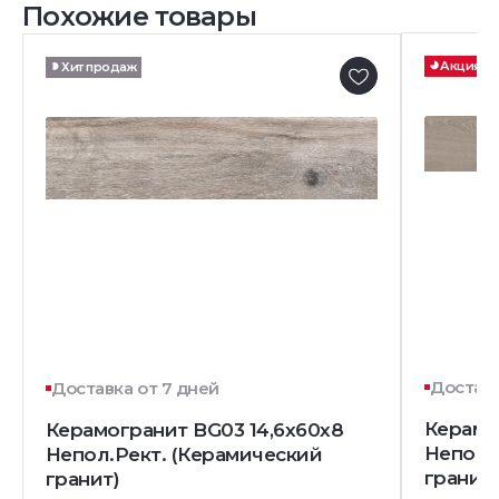
Похожие товары
Акция
Хит продаж
Доставк
Доставка от 7 дней
Керамо
Керамогранит BG03 14,6x60x8
Непол.
Непол.Рект. (Керамический
гранит)
гранит)