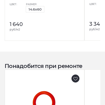
ЦВЕТ:
ЦВЕТ:
РАЗМЕР:
14.6x60
3 340
1 640
р
руб/м2
руб/м2
Понадобится при ремонте