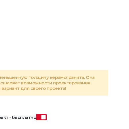
меньшенную толщину керамогранита. Она
асширяет возможности проектирования.
вариант для своего проекта!
ект - бесплатно