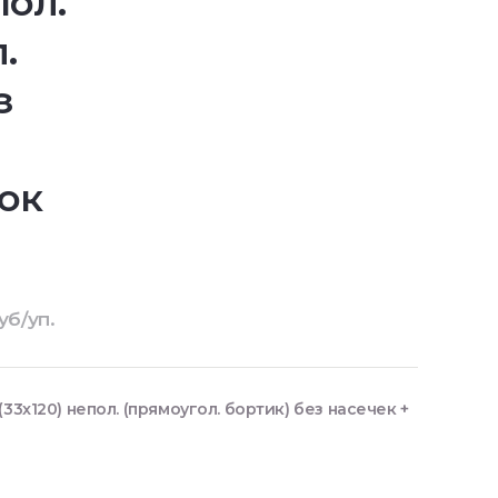
пол.
.
з
ок
уб/уп.
33x120) непол. (прямоугол. бортик) без насечек +