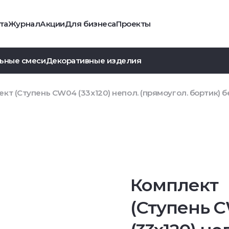
та
Журнал
Акции
Для бизнеса
Проекты
ьные смеси
Декоративные изделия
кт (Ступень CW04 (33x120) непол. (прямоугол. бортик) бе
Комплект
(Ступень 