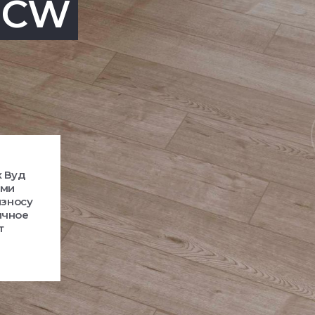
CW
к Вуд
ами
износу
ичное
т