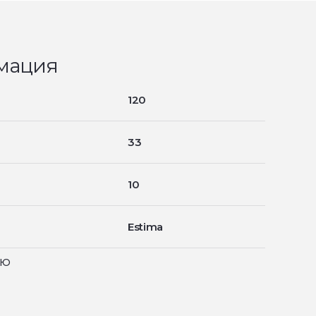
мация
120
33
10
Estima
ью