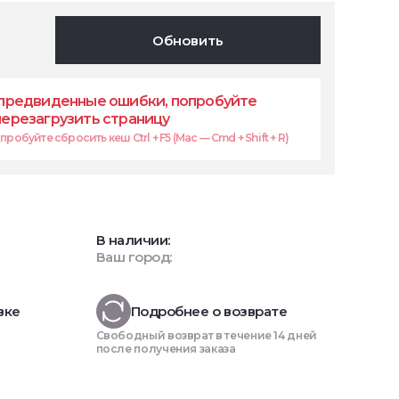
Обновить
предвиденные ошибки, попробуйте
перезагрузить страницу
робуйте сбросить кеш Ctrl + F5 (Mac — Cmd + Shift + R)
В наличии:
Ваш город:
вке
Подробнее о возврате
Свободный возврат в течение 14 дней
после получения заказа