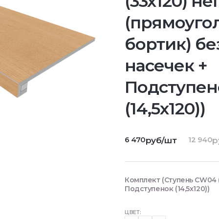
(33x120) не
(прямоугол
бортик) бе
насечек +
Подступен
(14,5x120))
6 470
12 940
руб/шт
р
Комплект (Ступень CW04 (
Подступенок (14,5x120))
ЦВЕТ: