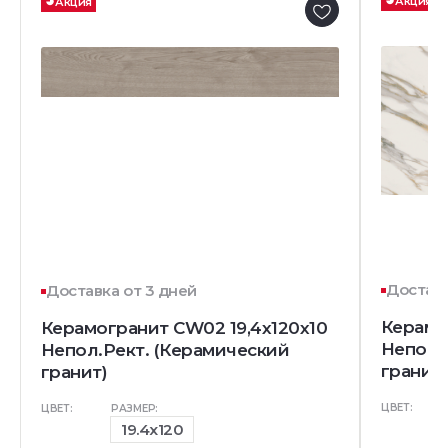
Акция
Акция
Доставк
Доставка от 3 дней
Керамо
Керамогранит CW02 19,4х120х10
Непол.
Непол.Рект. (Керамический
гранит)
гранит)
ЦВЕТ:
ЦВЕТ:
РАЗМЕР:
19.4x120