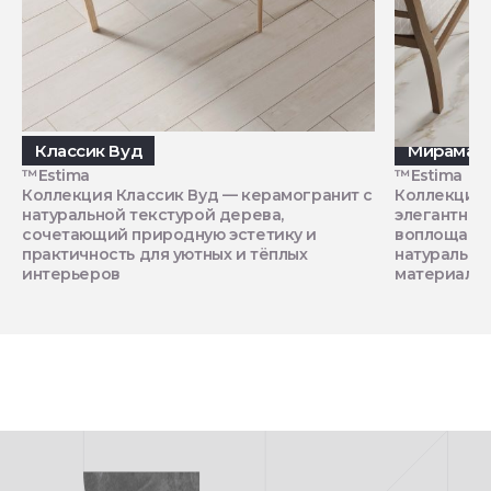
Классик Вуд
Мирамар
™Estima
™Estima
Коллекция Классик Вуд — керамогранит с
Коллекция 
натуральной текстурой дерева,
элегантной
сочетающий природную эстетику и
воплощающ
практичность для уютных и тёплых
натурально
интерьеров
материале