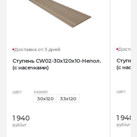
Доставк
Доставка от 3 дней
Ступен
Ступень CW02-30x120x10-Непол.
(с насе
(с насечками)
ЦВЕТ:
ЦВЕТ:
РАЗМЕР:
30x120
33x120
1 940
1 940
руб/шт
руб/шт