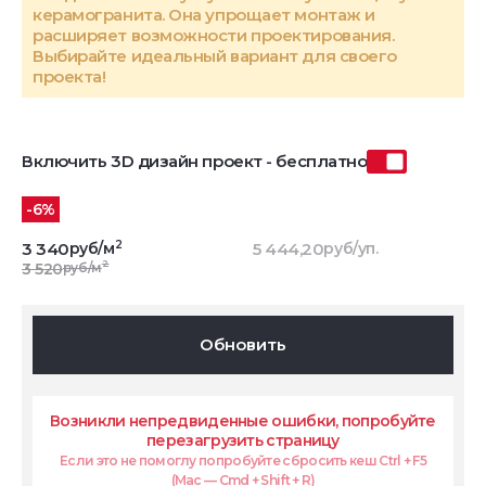
керамогранита. Она упрощает монтаж и
расширяет возможности проектирования.
Выбирайте идеальный вариант для своего
проекта!
Включить 3D дизайн проект - бесплатно
-6%
2
3 340
руб/м
5 444,20
руб/уп.
2
3 520
руб/м
Обновить
Возникли непредвиденные ошибки, попробуйте
перезагрузить страницу
Если это не помоглу попробуйте сбросить кеш Ctrl + F5
(Mac — Cmd + Shift + R)