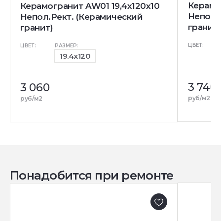
Керамог
Керамогранит AW01 19,4x120x10
Непол.
Непол.Рект. (Керамический
гранит)
гранит)
ЦВЕТ:
ЦВЕТ:
РАЗМЕР:
19.4x120
3 740
4
3 060
р
руб/м2
руб/м2
Понадобится при ремонте