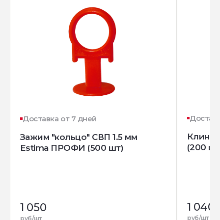
Доставк
Доставка от 7 дней
Клин д
Зажим "кольцо" СВП 1.5 мм
(200 шт
Estima ПРОФИ (500 шт)
1 040
1 050
руб/шт
руб/шт