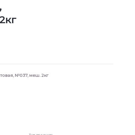
,
2кг
итовая, №037, меш. 2кг