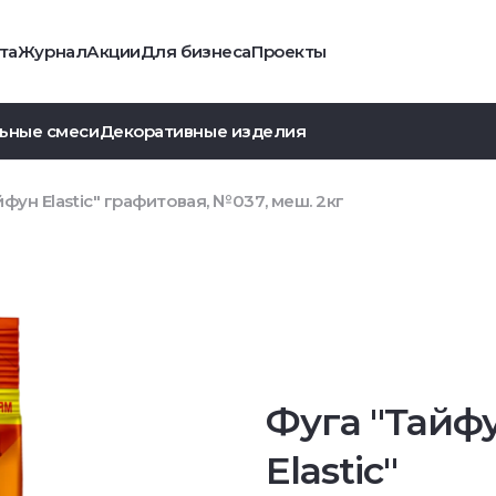
та
Журнал
Акции
Для бизнеса
Проекты
ьные смеси
Декоративные изделия
фун Elastic" графитовая, №037, меш. 2кг
Фуга "Тайф
Elastic"