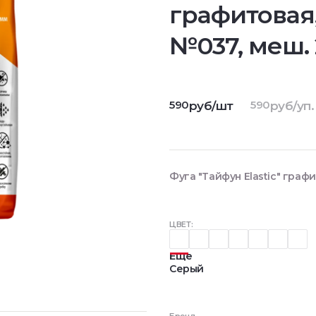
графитовая
№037, меш. 
590
590
руб/шт
руб/уп.
Фуга "Тайфун Elastic" граф
ЦВЕТ:
Еще
Серый