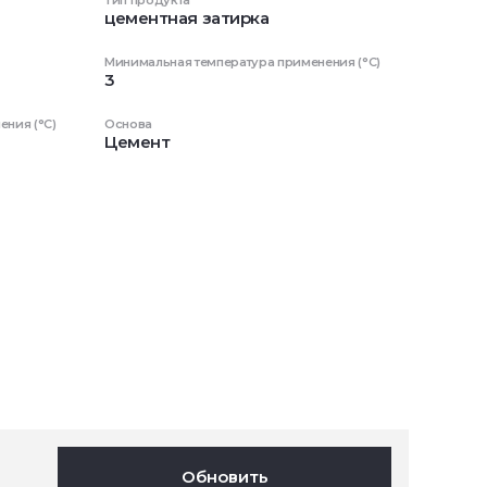
Тип продукта
цементная затирка
Минимальная температура применения (°C)
3
ния (°C)
Основа
Цемент
Обновить