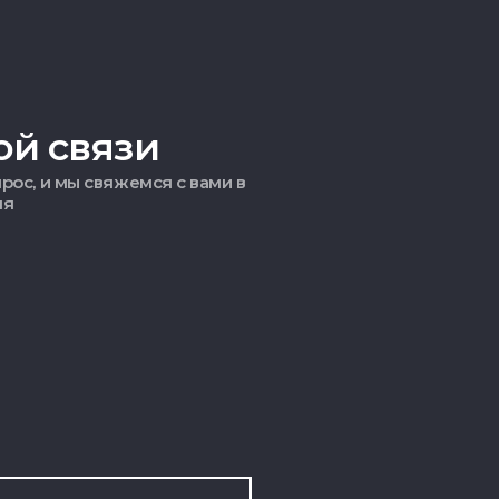
ой связи
рос, и мы свяжемся с вами в
мя