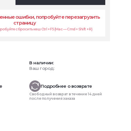
енные ошибки, попробуйте перезагрузить
страницу
обуйте сбросить кеш Ctrl + F5 (Mac — Cmd + Shift + R)
В наличии:
Ваш город:
е
Подробнее о возврате
Свободный возврат в течение 14 дней
после получения заказа