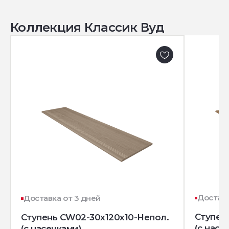
Коллекция Классик Вуд
Доставк
Доставка от 3 дней
Ступен
Ступень CW02-30x120x10-Непол.
(с насе
(с насечками)