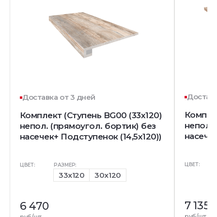
Доставк
Доставка от 3 дней
Комплек
Комплект (Ступень BG00 (33x120)
непол. 
непол. (прямоугол. бортик) без
насечек
насечек+ Подступенок (14,5x120))
ЦВЕТ:
ЦВЕТ:
РАЗМЕР:
33x120
30x120
7 135
6 470
руб/шт
руб/шт