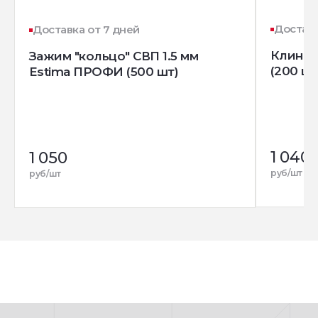
Доставк
Доставка от 7 дней
Клин д
Зажим "кольцо" СВП 1.5 мм
(200 шт
Estima ПРОФИ (500 шт)
1 040
1 050
руб/шт
руб/шт