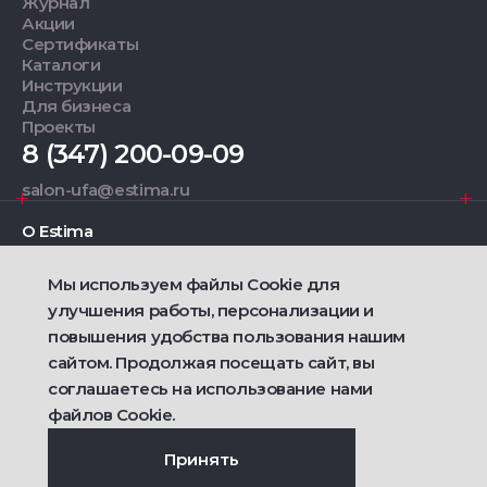
Журнал
Акции
Сертификаты
Каталоги
Инструкции
Для бизнеса
Проекты
8 (347) 200-09-09
salon-ufa@estima.ru
О Estima
Мы используем файлы Cookie для
Дизайнерам
улучшения работы, персонализации и
повышения удобства пользования нашим
Фирменные салоны
сайтом. Продолжая посещать сайт, вы
соглашаетесь на использование нами
2021 — 2026 © Estima
Политика конфиденциальности
файлов Cookie.
Договор публичной оферты о продаже товаров
Сделано
Ametist IT
Принять
Дизайн
Riverstart