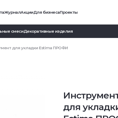
та
Журнал
Акции
Для бизнеса
Проекты
ьные смеси
Декоративные изделия
умент для укладки Estima ПРОФИ
Инструмен
для укладк