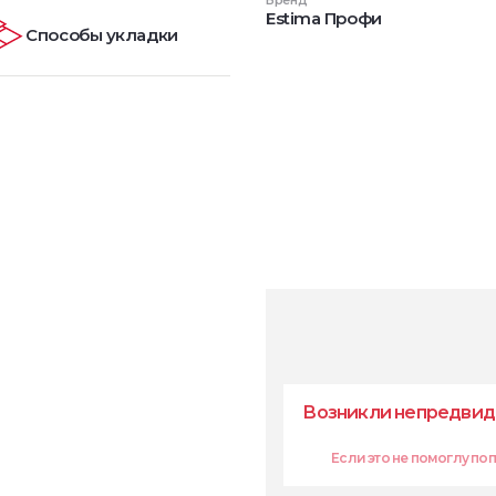
Бренд
Estima Профи
Способы укладки
Возникли непредвид
Если это не помоглу попр