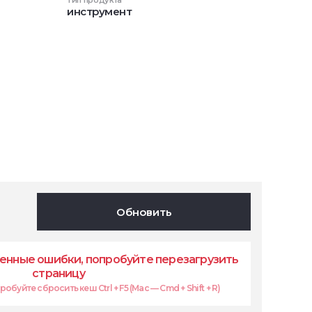
Тип продукта
инструмент
Обновить
енные ошибки, попробуйте перезагрузить
страницу
обуйте сбросить кеш Ctrl + F5 (Mac — Cmd + Shift + R)