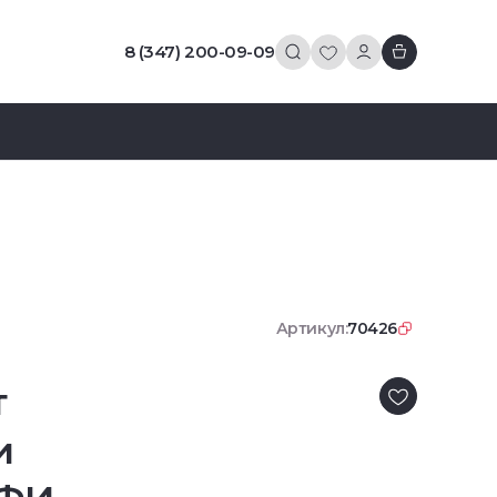
8 (347) 200-09-09
Артикул:
70426
т
и