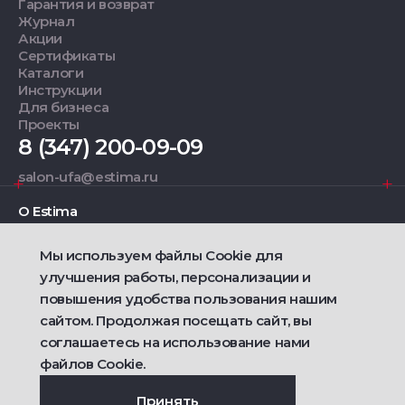
Гарантия и возврат
Журнал
Акции
Сертификаты
Каталоги
Инструкции
Для бизнеса
Проекты
8 (347) 200-09-09
salon-ufa@estima.ru
О Estima
Мы используем файлы Cookie для
Дизайнерам
улучшения работы, персонализации и
повышения удобства пользования нашим
Фирменные салоны
сайтом. Продолжая посещать сайт, вы
соглашаетесь на использование нами
2021 — 2026 © Estima
Политика конфиденциальности
файлов Cookie.
Договор публичной оферты о продаже товаров
Сделано
Ametist IT
Принять