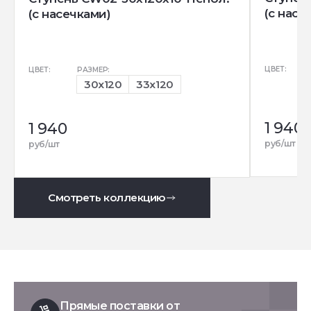
(с насе
(с насечками)
ЦВЕТ:
ЦВЕТ:
РАЗМЕР:
30x120
33x120
1 940
1 940
руб/шт
руб/шт
Смотреть коллекцию
Прямые поставки от