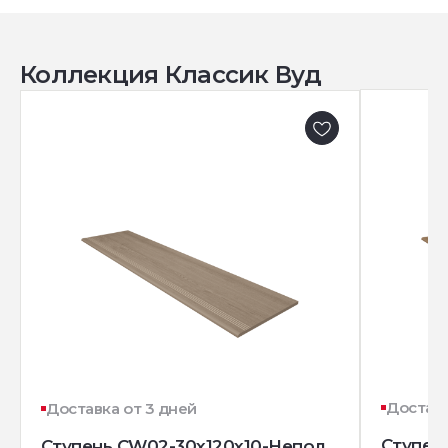
Коллекция Классик Вуд
Доставк
Доставка от 3 дней
Ступен
Ступень CW02-30x120x10-Непол.