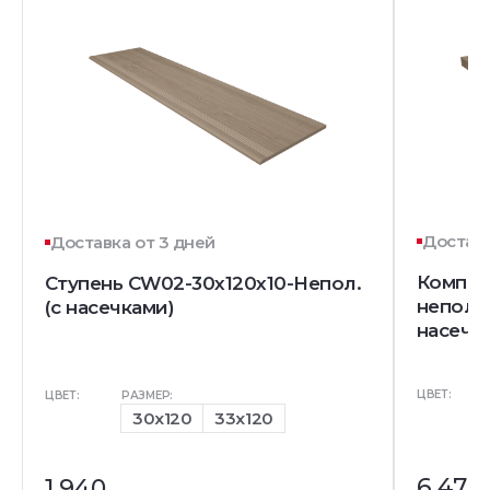
Доставк
Доставка от 3 дней
Компле
Ступень CW02-30x120x10-Непол.
непол. 
(с насечками)
насечек
ЦВЕТ:
ЦВЕТ:
РАЗМЕР:
30x120
33x120
6 470
1 940