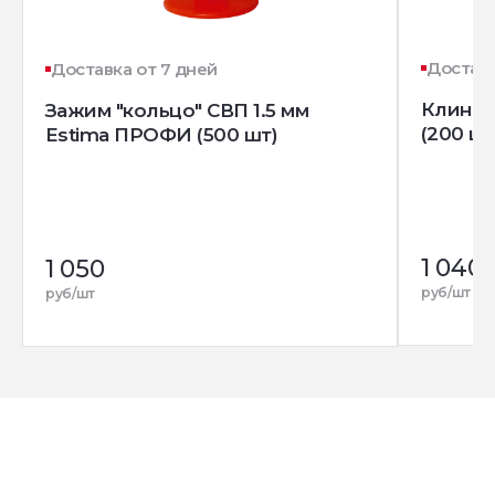
Доставк
Доставка от 7 дней
Клин д
Зажим "кольцо" СВП 1.5 мм
(200 шт
Estima ПРОФИ (500 шт)
1 040
1 050
руб/шт
руб/шт