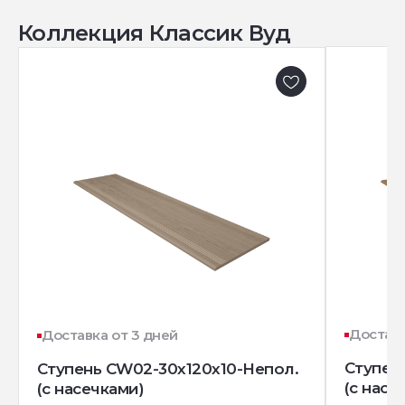
Коллекция Классик Вуд
Доставк
Доставка от 3 дней
Ступен
Ступень CW02-30x120x10-Непол.
(с насе
(с насечками)