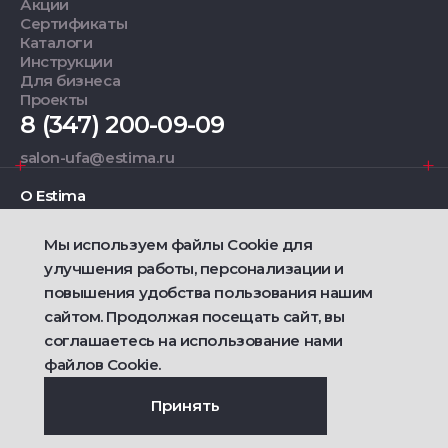
Акции
Сертификаты
Каталоги
Инструкции
Для бизнеса
Проекты
8 (347) 200-09-09
salon-ufa@estima.ru
О Estima
Мы используем файлы Cookie для
Дизайнерам
улучшения работы, персонализации и
повышения удобства пользования нашим
Фирменные салоны
сайтом. Продолжая посещать сайт, вы
соглашаетесь на использование нами
2021 — 2026 © Estima
Политика конфиденциальности
файлов Cookie.
Договор публичной оферты о продаже товаров
Сделано
Ametist IT
Принять
Дизайн
Riverstart