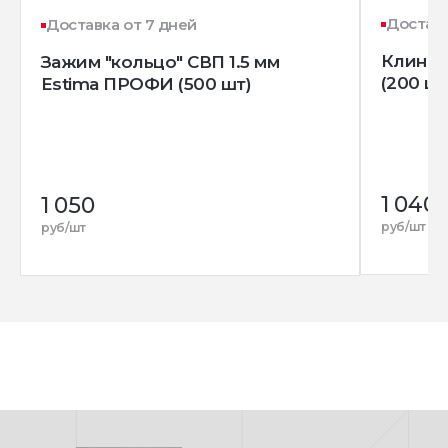
Доставк
Доставка от 7 дней
Клин д
Зажим "кольцо" СВП 1.5 мм
(200 шт
Estima ПРОФИ (500 шт)
1 040
1 050
руб/шт
руб/шт