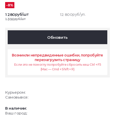
-8%
1 280
руб/шт
12 800
руб/уп.
1 390
руб/шт
Обновить
Возникли непредвиденные ошибки, попробуйте
перезагрузить страницу
Если это не помоглу попробуйте сбросить кеш Ctrl + F5
(Mac — Cmd + Shift + R)
Курьером:
Самовывоз:
В наличии:
Ваш город: