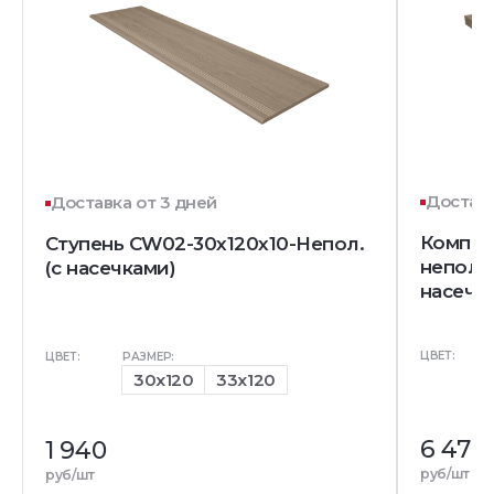
Доставк
Доставка от 3 дней
Компле
Ступень CW02-30x120x10-Непол.
непол. 
(с насечками)
насечек
ЦВЕТ:
ЦВЕТ:
РАЗМЕР:
30x120
33x120
6 470
1 940
руб/шт
руб/шт