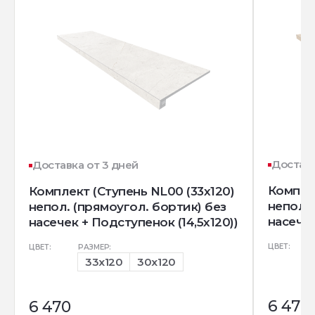
Доставк
Доставка от 3 дней
Комплек
Комплект (Ступень NL00 (33x120)
непол. 
непол. (прямоугол. бортик) без
насечек
насечек + Подступенок (14,5x120))
ЦВЕТ:
ЦВЕТ:
РАЗМЕР:
33x120
30x120
6 470
6 470