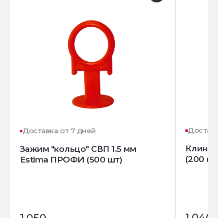
Доставк
Доставка от 7 дней
Клин д
Зажим "кольцо" СВП 1.5 мм
(200 шт
Estima ПРОФИ (500 шт)
1 040