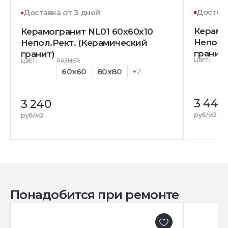
Доставк
Доставка от 3 дней
Керамо
Керамогранит NL01 60x60x10
Непол.
Непол.Рект. (Керамический
гранит)
гранит)
ЦВЕТ:
ЦВЕТ:
РАЗМЕР:
60x60
80x80
+2
3 440
3 240
руб/м2
руб/м2
Понадобится при ремонте