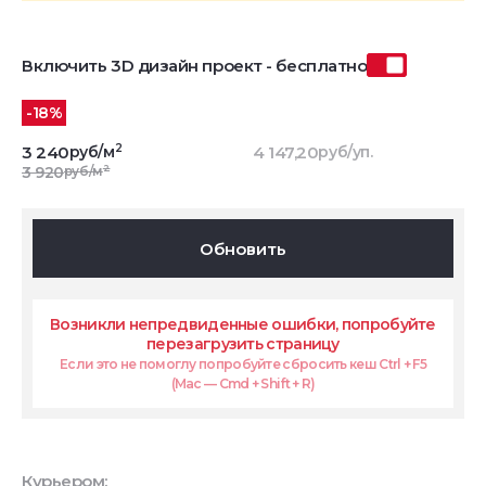
Включить 3D дизайн проект - бесплатно
-18%
2
3 240
руб/м
4 147,20
руб/уп.
2
3 920
руб/м
Обновить
Возникли непредвиденные ошибки, попробуйте
перезагрузить страницу
Если это не помоглу попробуйте сбросить кеш Ctrl + F5
(Mac — Cmd + Shift + R)
Курьером: