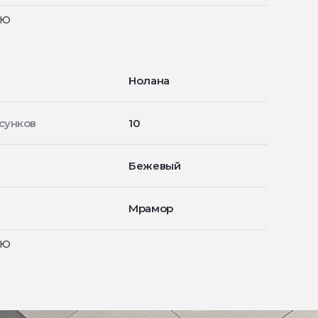
ью
Нолана
сунков
10
Бежевый
Мрамор
ью