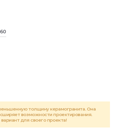
160
меньшенную толщину керамогранита. Она
асширяет возможности проектирования.
вариант для своего проекта!