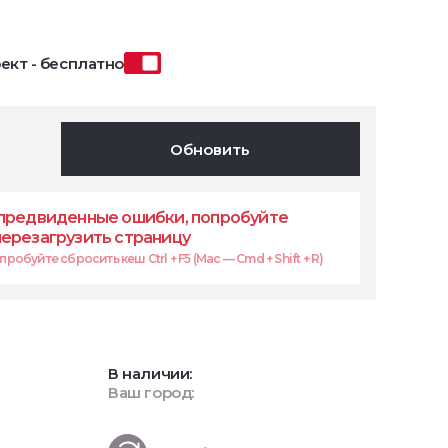
ект - бесплатно
Обновить
предвиденные ошибки, попробуйте
перезагрузить страницу
робуйте сбросить кеш Ctrl + F5 (Mac — Cmd + Shift + R)
В наличии:
Ваш город: