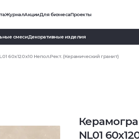
та
Журнал
Акции
Для бизнеса
Проекты
ьные смеси
Декоративные изделия
01 60x120x10 Непол.Рект. (Керамический гранит)
Керамогра
NL01 60x12