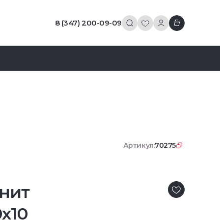
8 (347) 200-09-09
Артикул:
70275
нит
0x10