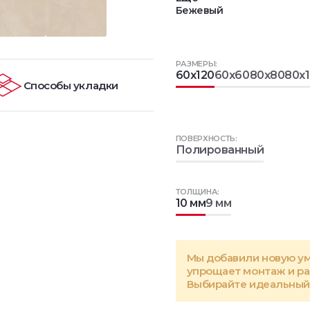
Бежевый
РАЗМЕРЫ:
60x120
60x60
80x80
80x
Способы укладки
ПОВЕРХНОСТЬ:
Полированный
ТОЛЩИНА:
10 мм
9 мм
Мы добавили новую у
упрощает монтаж и р
Выбирайте идеальный 