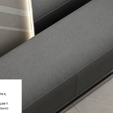
ех,
щает
льно