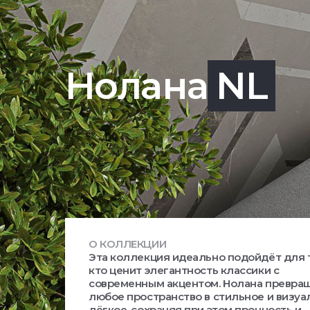
Нолана
NL
О КОЛЛЕКЦИИ
Эта коллекция идеально подойдёт для т
кто ценит элегантность классики с
современным акцентом. Нолана превра
любое пространство в стильное и визуа
лёгкое, сохраняя при этом прочность и