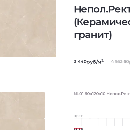
Непол.Рект
(Керамиче
гранит)
2
3 440
4 953,60
руб/м
NL01 60x120x10 Непол.Рек
ЦВЕТ:
Еще