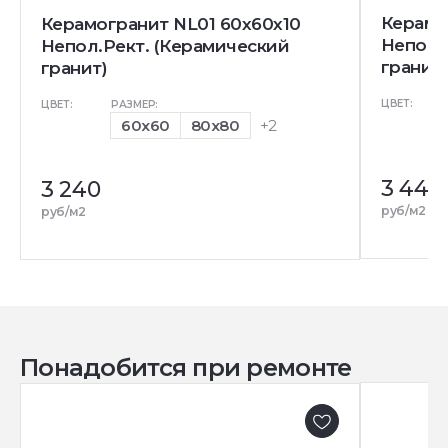
Керамо
Керамогранит NL01 60x60x10
Непол.
Непол.Рект. (Керамический
гранит)
гранит)
ЦВЕТ:
ЦВЕТ:
РАЗМЕР:
60x60
80x80
+2
3 440
3 240
руб/м2
руб/м2
Понадобится при ремонте