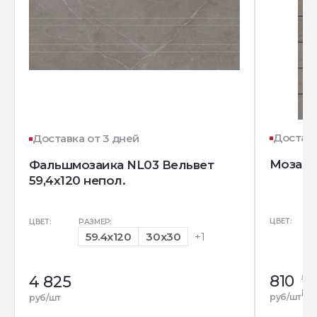
Доставк
Доставка от 3 дней
Мозаика
Фальшмозаика NL03 Вельвет
59,4х120 непол.
ЦВЕТ:
ЦВЕТ:
РАЗМЕР:
59.4x120
30x30
+1
810
91
4 825
ру
руб/шт
руб/шт