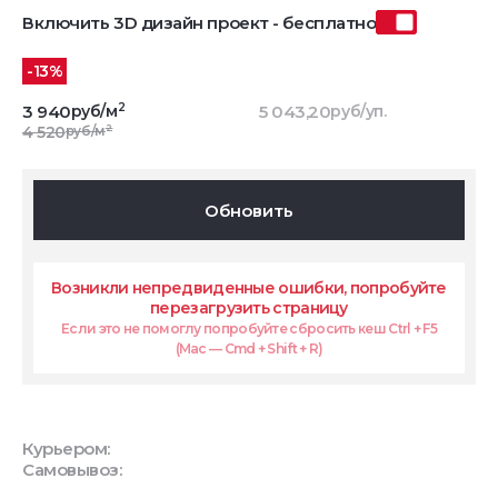
Включить 3D дизайн проект - бесплатно
-13%
2
3 940
руб/м
5 043,20
руб/уп.
2
4 520
руб/м
Обновить
Возникли непредвиденные ошибки, попробуйте
перезагрузить страницу
Если это не помоглу попробуйте сбросить кеш Ctrl + F5
(Mac — Cmd + Shift + R)
Курьером:
Самовывоз: