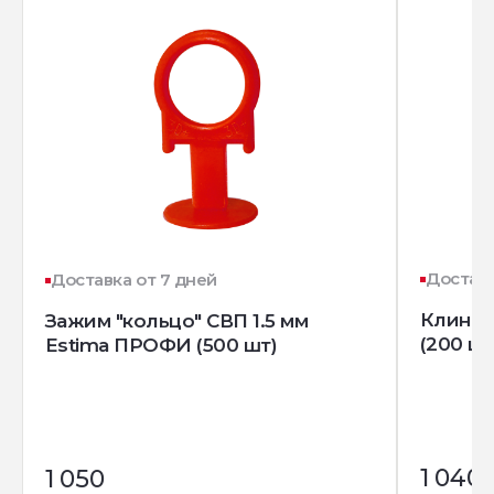
Доставк
Доставка от 7 дней
Клин д
Зажим "кольцо" СВП 1.5 мм
(200 шт
Estima ПРОФИ (500 шт)
1 040
1 050