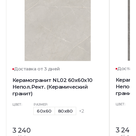
Доставк
Доставка от 3 дней
Керамо
Керамогранит NL02 60x60x10
Непол.
Непол.Рект. (Керамический
гранит)
гранит)
ЦВЕТ:
ЦВЕТ:
РАЗМЕР:
60x60
80x80
+2
3 240
3 240