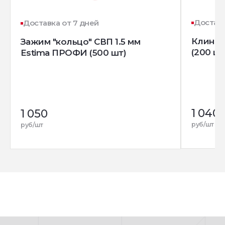
Доставк
Доставка от 7 дней
Клин д
Зажим "кольцо" СВП 1.5 мм
(200 шт
Estima ПРОФИ (500 шт)
1 040
1 050
руб/шт
руб/шт