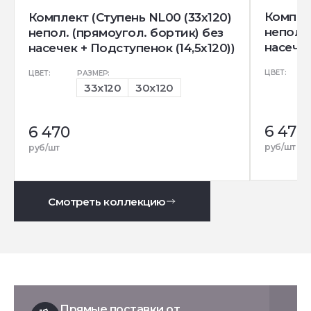
Комплек
Комплект (Ступень NL00 (33x120)
непол. 
непол. (прямоугол. бортик) без
насечек
насечек + Подступенок (14,5x120))
ЦВЕТ:
ЦВЕТ:
РАЗМЕР:
33x120
30x120
6 470
6 470
руб/шт
руб/шт
Смотреть коллекцию
Прямые поставки от