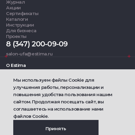
Журнал
Акции
Сертификаты
Каталоги
Инструкции
Для бизнеса
Проекты
8 (347) 200-09-09
salon-ufa@estima.ru
О Estima
Мы используем файлы Cookie для
Дизайнерам
улучшения работы, персонализации и
повышения удобства пользования нашим
Фирменные салоны
сайтом. Продолжая посещать сайт, вы
соглашаетесь на использование нами
2021 — 2026 © Estima
Политика конфиденциальности
файлов Cookie.
Договор публичной оферты о продаже товаров
Сделано
Ametist IT
Принять
Дизайн
Riverstart