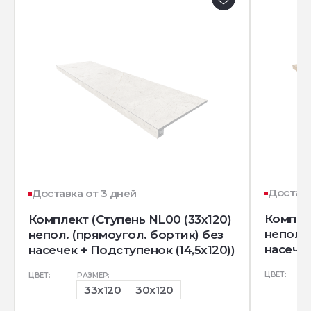
Доставк
Доставка от 3 дней
Комплек
Комплект (Ступень NL00 (33x120)
непол. 
непол. (прямоугол. бортик) без
насечек
насечек + Подступенок (14,5x120))
ЦВЕТ:
ЦВЕТ:
РАЗМЕР:
33x120
30x120