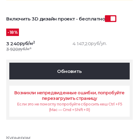
Включить 3D дизайн проект - бесплатно
-18%
2
3 240
руб/м
4 147,20
руб/уп.
2
3 920
руб/м
Обновить
Возникли непредвиденные ошибки, попробуйте
перезагрузить страницу
Если это не помоглу попробуйте сбросить кеш Ctrl + F5
(Mac — Cmd + Shift + R)
Курьером: