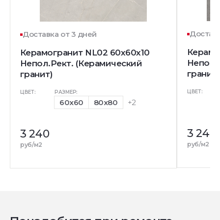
Доставк
Доставка от 3 дней
Керамо
Керамогранит NL02 60x60x10
Непол.
Непол.Рект. (Керамический
гранит)
гранит)
ЦВЕТ:
ЦВЕТ:
РАЗМЕР:
60x60
80x80
+2
3 240
3 240
руб/м2
руб/м2