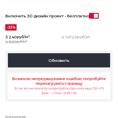
Включить 3D дизайн проект - бесплатно
-33%
2
3 240
руб/м
4 147,20
руб/уп.
2
4 820
руб/м
Обновить
Возникли непредвиденные ошибки, попробуйте
перезагрузить страницу
Если это не помоглу попробуйте сбросить кеш Ctrl + F5
(Mac — Cmd + Shift + R)
Курьером: