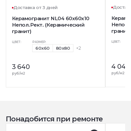
Доставк
Доставка от 3 дней
Керамо
Керамогранит NL04 60x60x10
Непол.
Непол.Рект. (Керамический
гранит)
гранит)
ЦВЕТ:
ЦВЕТ:
РАЗМЕР:
60x60
80x80
+2
4 040
3 640
руб/м2
руб/м2
Понадобится при ремонте