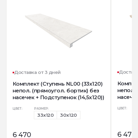
Доставк
Доставка от 3 дней
Комплек
Комплект (Ступень NL00 (33x120)
непол. 
непол. (прямоугол. бортик) без
насечек
насечек + Подступенок (14,5x120))
ЦВЕТ:
ЦВЕТ:
РАЗМЕР:
33x120
30x120
6 470
6 470