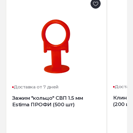
Доставк
Доставка от 7 дней
Клин д
Зажим "кольцо" СВП 1.5 мм
(200 шт
Estima ПРОФИ (500 шт)