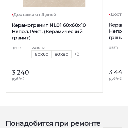
Доставк
Доставка от 3 дней
Керамо
Керамогранит NL01 60x60x10
Непол.
Непол.Рект. (Керамический
гранит)
гранит)
ЦВЕТ:
ЦВЕТ:
РАЗМЕР:
60x60
80x80
+2
3 440
3 240
руб/м2
руб/м2
Понадобится при ремонте