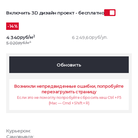
Включить 3D дизайн проект - бесплатно
-14%
2
4 340
руб/м
6 249,60
руб/уп.
2
5 020
руб/м
Обновить
Возникли непредвиденные ошибки, попробуйте
перезагрузить страницу
Если это не помоглу попробуйте сбросить кеш Ctrl + F5
(Mac — Cmd + Shift + R)
Курьером:
Самовывоз: