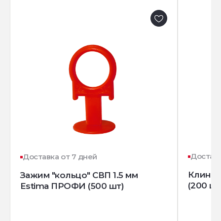
Доставк
Доставка от 7 дней
Клин д
Зажим "кольцо" СВП 1.5 мм
(200 шт
Estima ПРОФИ (500 шт)