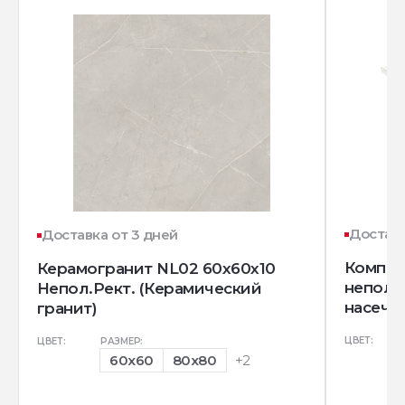
Доставк
Доставка от 3 дней
Комплек
Керамогранит NL02 60x60x10
непол. 
Непол.Рект. (Керамический
насечек
гранит)
ЦВЕТ:
ЦВЕТ:
РАЗМЕР:
60x60
80x80
+2