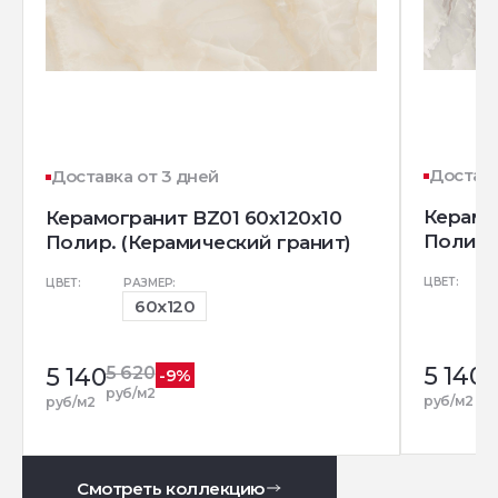
Доставк
Доставка от 3 дней
Керамо
Керамогранит BZ01 60x120x10
Полир.
Полир. (Керамический гранит)
ЦВЕТ:
ЦВЕТ:
РАЗМЕР:
60x120
5 140
5
5 140
5 620
-9%
р
руб/м2
руб/м2
руб/м2
Смотреть коллекцию