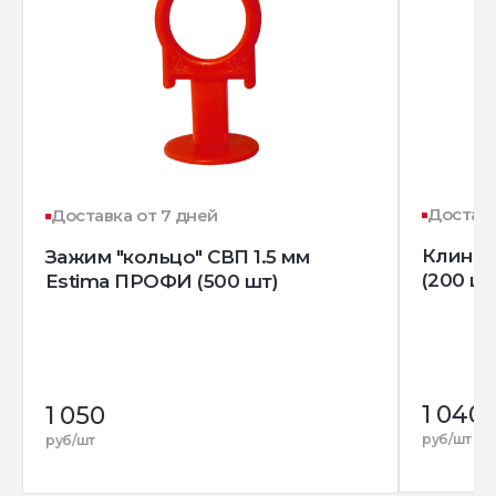
Доставк
Доставка от 7 дней
Клин д
Зажим "кольцо" СВП 1.5 мм
(200 шт
Estima ПРОФИ (500 шт)
1 040
1 050
руб/шт
руб/шт