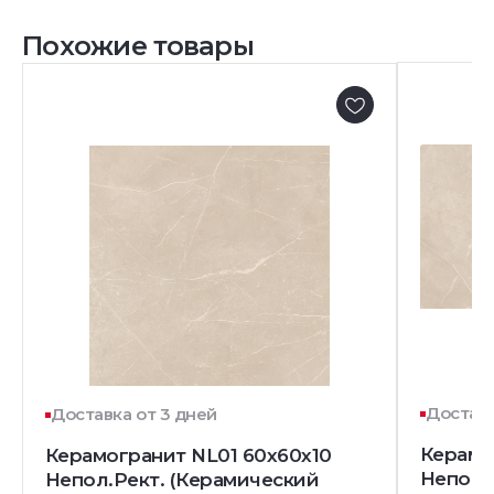
Похожие товары
Доставк
Доставка от 3 дней
Керамо
Керамогранит NL01 60x60x10
Непол.
Непол.Рект. (Керамический