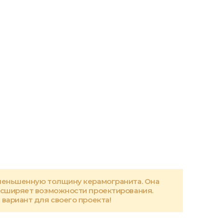
меньшенную толщину керамогранита. Она
асширяет возможности проектирования.
вариант для своего проекта!