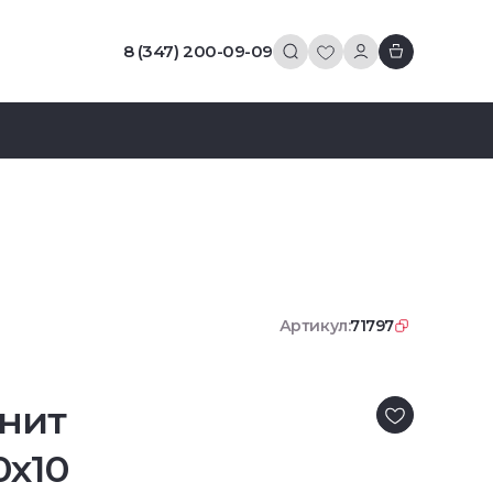
8 (347) 200-09-09
Артикул:
71797
нит
0x10