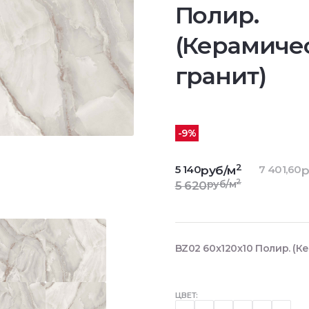
Полир.
(Керамиче
гранит)
-9%
2
5 140
7 401,60
руб/м
р
2
руб/м
5 620
BZ02 60x120x10 Полир. (К
ЦВЕТ: