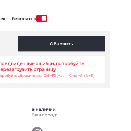
ект - бесплатно
Обновить
предвиденные ошибки, попробуйте
перезагрузить страницу
робуйте сбросить кеш Ctrl + F5 (Mac — Cmd + Shift + R)
В наличии:
Ваш город: