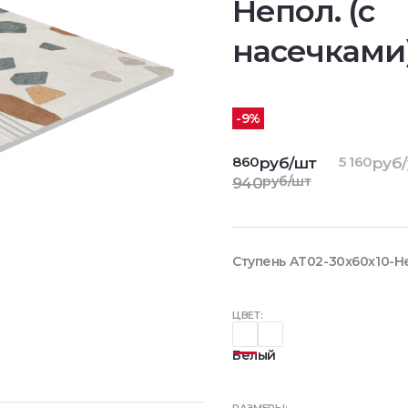
Непол. (с
насечками
-9%
860
5 160
руб/шт
руб/
руб/шт
940
Ступень AT02-30x60x10-Не
ЦВЕТ:
Белый