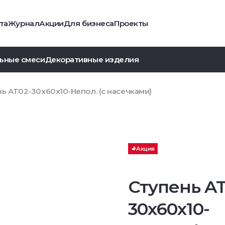
та
Журнал
Акции
Для бизнеса
Проекты
ьные смеси
Декоративные изделия
ь AT02-30x60x10-Непол. (с насечками)
Акция
Ступень AT
30x60x10-