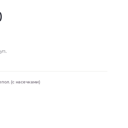
)
уп.
пол. (с насечками)