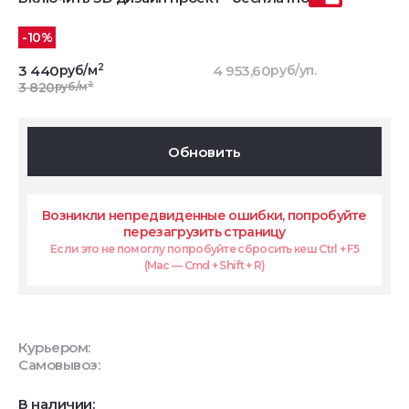
-10%
2
3 440
руб/м
4 953,60
руб/уп.
2
3 820
руб/м
Обновить
Возникли непредвиденные ошибки, попробуйте
перезагрузить страницу
Если это не помоглу попробуйте сбросить кеш Ctrl + F5
(Mac — Cmd + Shift + R)
Курьером:
Самовывоз:
В наличии: