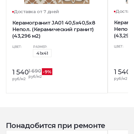
Доставк
Доставка от 7 дней
Керамо
Керамогранит JA01 40,5x40,5х8
Непол.
Непол. (Керамический гранит)
(43,296
(43,296 м2)
ЦВЕТ:
ЦВЕТ:
РАЗМЕР:
41x41
1 540
1
1 540
1 690
-9%
р
руб/м2
руб/м2
руб/м2
Понадобится при ремонте