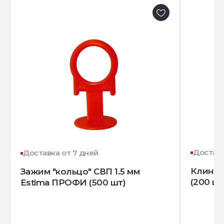
Доставк
Доставка от 7 дней
Клин д
Зажим "кольцо" СВП 1.5 мм
(200 шт
Estima ПРОФИ (500 шт)