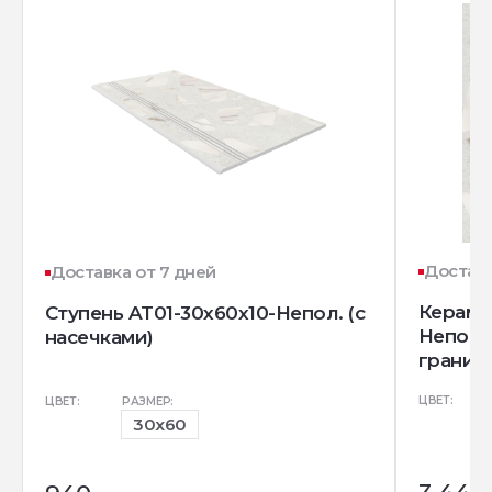
Доставк
Доставка от 7 дней
Керамо
Ступень AT01-30x60x10-Непол. (с
Непол.
насечками)
гранит)
ЦВЕТ:
ЦВЕТ:
РАЗМЕР:
30x60