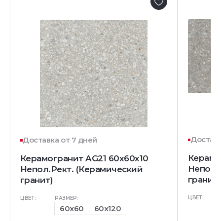
Доставк
Доставка от 7 дней
Керамо
Керамогранит AG21 60x60x10
Непол.
Непол.Рект. (Керамический
гранит)
гранит)
ЦВЕТ:
ЦВЕТ:
РАЗМЕР:
60x60
60x120