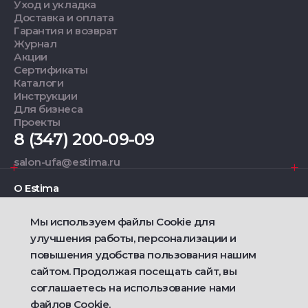
Уход и укладка
Доставка и оплата
Гарантия и возврат
Журнал
Акции
Сертификаты
Каталоги
Инструкции
Для бизнеса
Проекты
8 (347) 200-09-09
salon-ufa@estima.ru
О Estima
Мы используем файлы Cookie для
Дизайнерам
улучшения работы, персонализации и
повышения удобства пользования нашим
Фирменные салоны
сайтом. Продолжая посещать сайт, вы
соглашаетесь на использование нами
2021 — 2026 © Estima
файлов Cookie.
Политика конфиденциальности