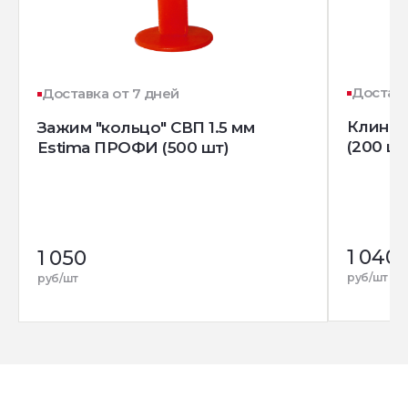
Доставк
Доставка от 7 дней
Клин д
Зажим "кольцо" СВП 1.5 мм
(200 шт
Estima ПРОФИ (500 шт)
1 040
1 050
руб/шт
руб/шт