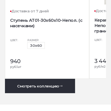
Доставк
Доставка от 7 дней
Керамо
Ступень AT01-30x60x10-Непол. (с
Непол.
насечками)
гранит)
ЦВЕТ:
ЦВЕТ:
РАЗМЕР:
30x60
3 440
940
руб/м2
руб/шт
Смотреть коллекцию