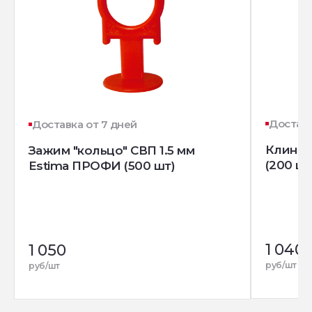
Доставк
Доставка от 7 дней
Клин д
Зажим "кольцо" СВП 1.5 мм
(200 шт
Estima ПРОФИ (500 шт)
1 040
1 050
руб/шт
руб/шт