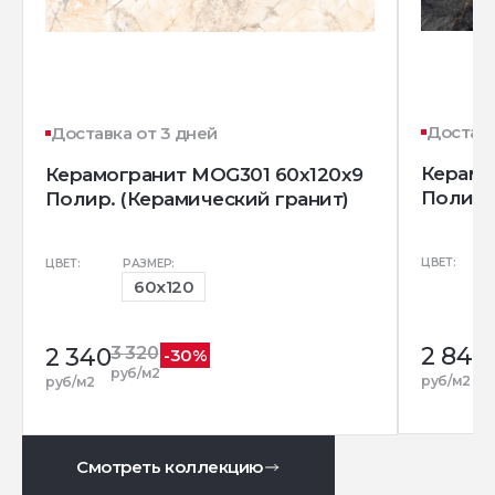
Доставк
Доставка от 3 дней
Керамо
Керамогранит MOG301 60x120x9
Полир.
Полир. (Керамический гранит)
ЦВЕТ:
ЦВЕТ:
РАЗМЕР:
60x120
2 840
2 340
3 320
-30%
руб/м2
руб/м2
руб/м2
Смотреть коллекцию