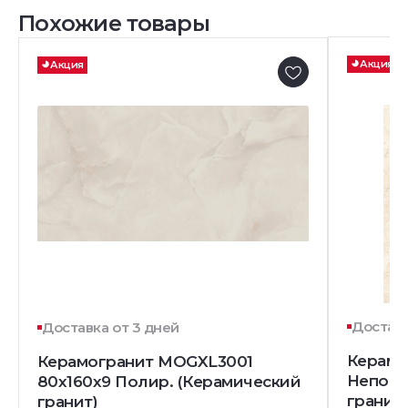
Похожие товары
Акция
Акция
Доставк
Доставка от 3 дней
Керамо
Керамогранит MOGXL3001
Непол.
80x160x9 Полир. (Керамический
гранит)
гранит)