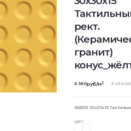
30x30x15
Тактильны
рект.
(Керамиче
гранит)
конус_жёл
2
6 360
3 434,40
руб/м
ANB151 30x30x15 Тактильн
ЦВЕТ: