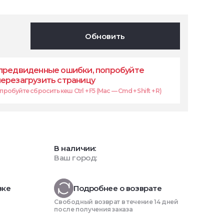
Обновить
предвиденные ошибки, попробуйте
перезагрузить страницу
робуйте сбросить кеш Ctrl + F5 (Mac — Cmd + Shift + R)
В наличии:
Ваш город:
вке
Подробнее о возврате
Свободный возврат в течение 14 дней
после получения заказа