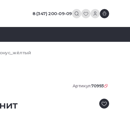
8 (347) 200-09-09
 конус_жёлтый
Артикул:
70993
нит