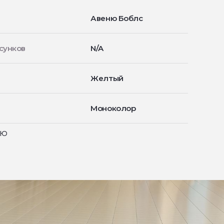
Авеню Боблс
сунков
N/A
Желтый
Моноколор
ью