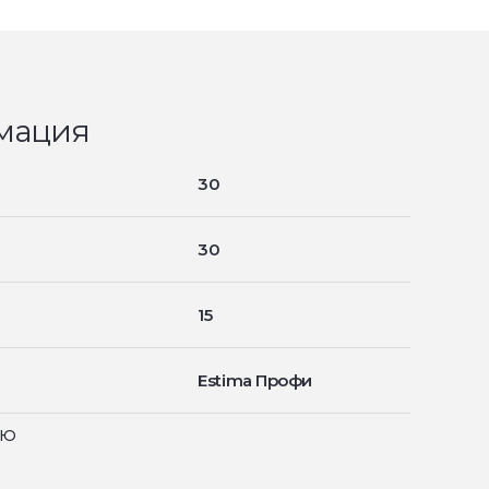
мация
30
30
15
Estima Профи
ью