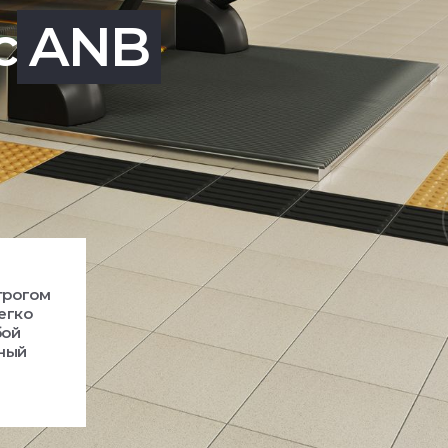
с
ANB
трогом
егко
бой
ьный