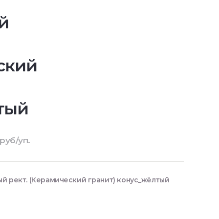
й
ский
тый
руб/уп.
ый рект. (Керамический гранит) конус_жёлтый