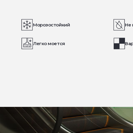
Морозостойкий
Не 
Легко моется
Вар