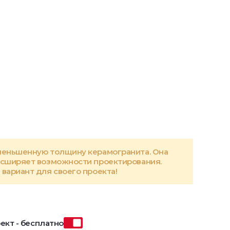
меньшенную толщину керамогранита. Она
асширяет возможности проектирования.
вариант для своего проекта!
ект - бесплатно