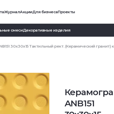
та
Журнал
Акции
Для бизнеса
Проекты
ьные смеси
Декоративные изделия
NB151 30x30x15 Тактильный рект. (Керамический гранит)
Керамогра
ANB151