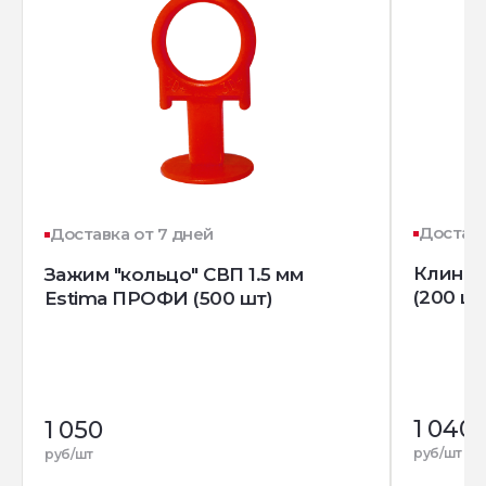
Доставк
Доставка от 7 дней
Клин д
Зажим "кольцо" СВП 1.5 мм
(200 шт
Estima ПРОФИ (500 шт)
1 040
1 050
руб/шт
руб/шт