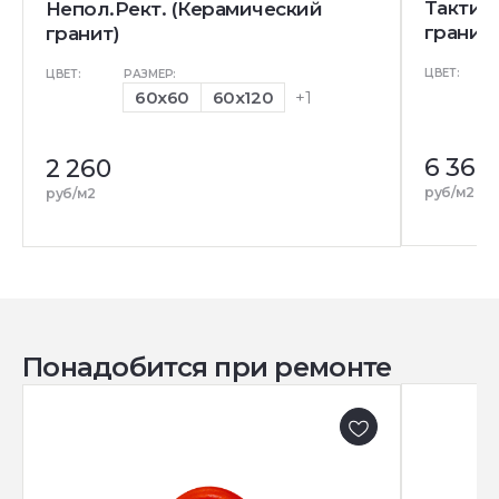
Тактил
Непол.Рект. (Керамический
гранит
гранит)
ЦВЕТ:
ЦВЕТ:
РАЗМЕР:
60x60
60x120
+1
6 360
2 260
руб/м2
руб/м2
Понадобится при ремонте