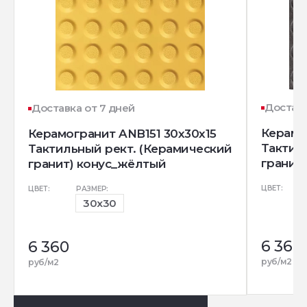
Доставк
Доставка от 7 дней
Керамо
Керамогранит ANB151 30x30x15
Тактил
Тактильный рект. (Керамический
гранит
гранит) конус_жёлтый
ЦВЕТ:
ЦВЕТ:
РАЗМЕР:
30x30
6 360
6 360
руб/м2
руб/м2