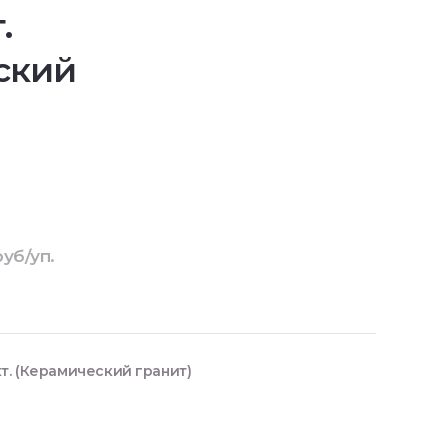
.
ский
руб/уп.
т. (Керамический гранит)