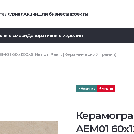
та
Журнал
Акции
Для бизнеса
Проекты
ьные смеси
Декоративные изделия
M01 60x120x9 Непол.Рект. (Керамический гранит)
Новинка
Акция
Керамогра
AEM01 60x1