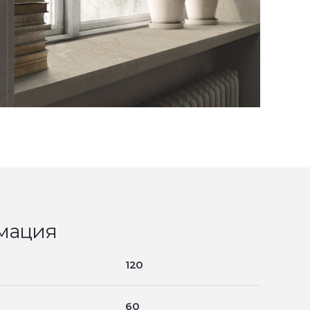
мация
120
60