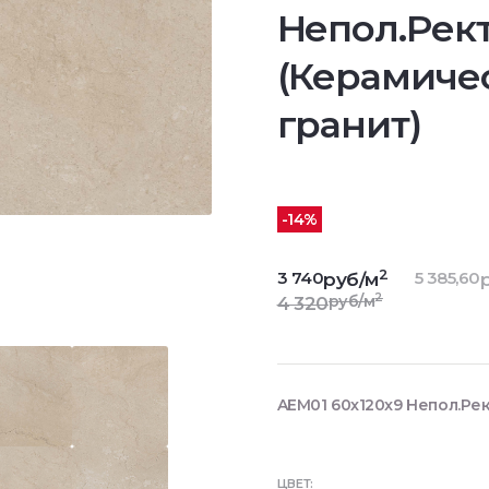
Непол.Рект
(Керамиче
гранит)
-14%
2
3 740
5 385,60
руб/м
2
руб/м
4 320
AEM01 60x120x9 Непол.Рек
ЦВЕТ: