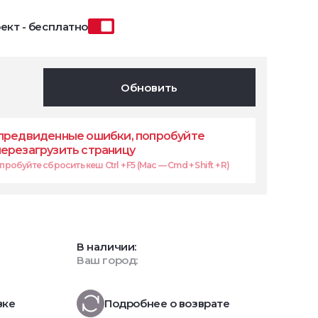
ект - бесплатно
Обновить
предвиденные ошибки, попробуйте
перезагрузить страницу
робуйте сбросить кеш Ctrl + F5 (Mac — Cmd + Shift + R)
В наличии:
Ваш город:
вке
Подробнее о возврате