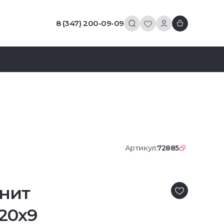
8 (347) 200-09-09
Артикул:
72885
нит
20x9