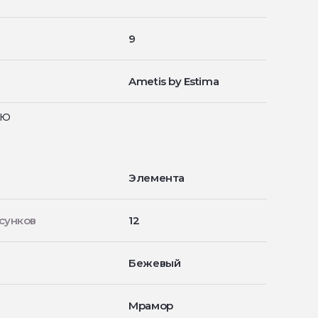
9
Ametis by Estima
ью
Элемента
сунков
12
Бежевый
Мрамор