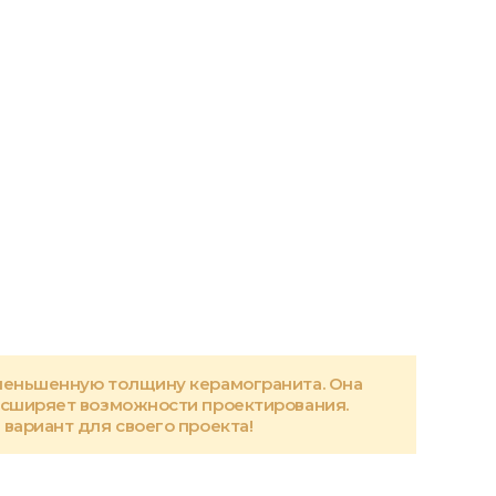
меньшенную толщину керамогранита. Она
асширяет возможности проектирования.
вариант для своего проекта!