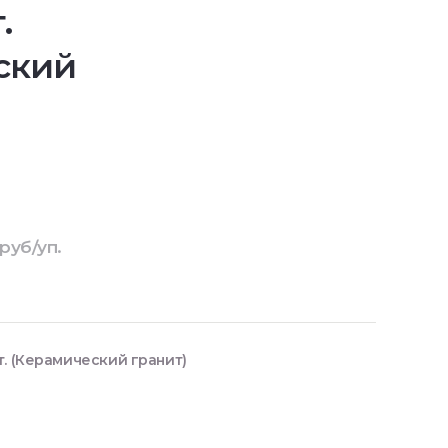
.
ский
руб/уп.
т. (Керамический гранит)