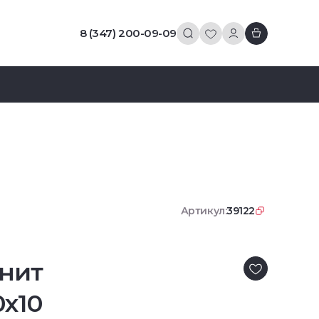
8 (347) 200-09-09
Артикул:
39122
нит
0x10