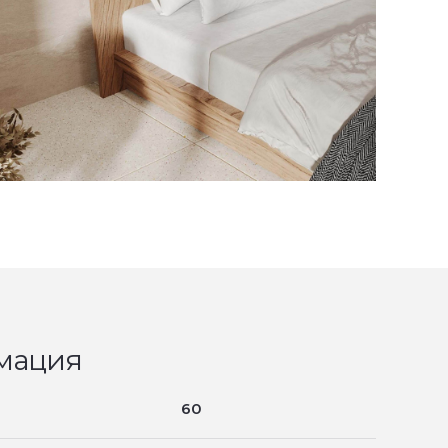
мация
60