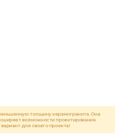
меньшенную толщину керамогранита. Она
асширяет возможности проектирования.
вариант для своего проекта!