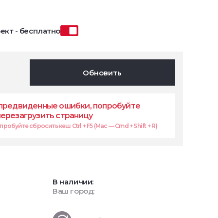
ект - бесплатно
Обновить
предвиденные ошибки, попробуйте
перезагрузить страницу
робуйте сбросить кеш Ctrl + F5 (Mac — Cmd + Shift + R)
В наличии:
Ваш город: