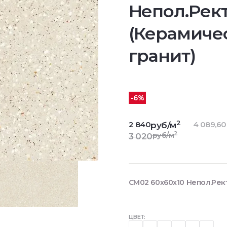
Непол.Рект
(Керамиче
гранит)
-6%
2
2 840
4 089,60
руб/м
2
руб/м
3 020
CM02 60x60x10 Непол.Рек
ЦВЕТ: