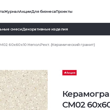
та
Журнал
Акции
Для бизнеса
Проекты
ьные смеси
Декоративные изделия
M02 60x60x10 Непол.Рект. (Керамический гранит)
Акция
Керамогра
CM02 60x6