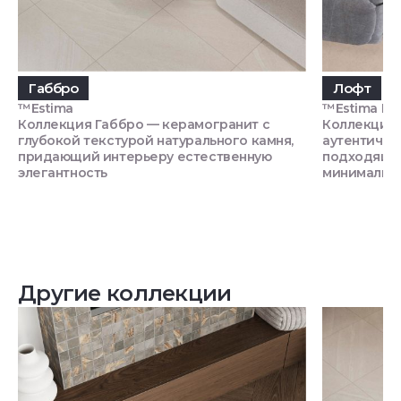
Габбро
Лофт
™Estima
™Estima П
Коллекция Габбро — керамогранит с
Коллекция 
глубокой текстурой натурального камня,
аутентично
придающий интерьеру естественную
подходящий
элегантность
минимализм
Другие коллекции