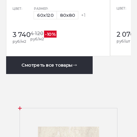
ЦВЕТ:
ЦВЕТ:
РАЗМЕР:
60x120
80x80
+1
2 070
3 740
4 120
-10%
руб/м2
руб/шт
руб/м2
Смотреть все товары