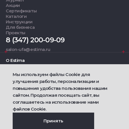
Акции
Сертификаты
Каталоги
Инструкции
Для бизнеса
Проекты
8 (347) 200-09-09
salon-ufa@estima.ru
О Estima
Мы используем файлы Cookie для
Дизайнерам
улучшения работы, персонализации и
повышения удобства пользования нашим
Фирменные салоны
сайтом. Продолжая посещать сайт, вы
соглашаетесь на использование нами
2021 — 2026 © Estima
Политика конфиденциальности
файлов Cookie.
Договор публичной оферты о продаже товаров
Сделано
Ametist IT
Принять
Дизайн
Riverstart