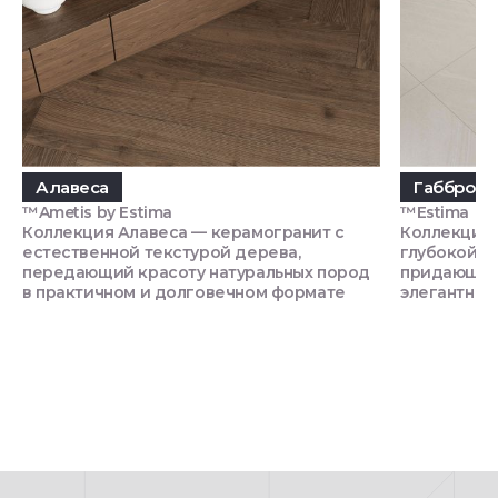
Алавеса
Габбро
™Ametis by Estima
™Estima
Коллекция Алавеса — керамогранит с
Коллекция 
естественной текстурой дерева,
глубокой т
передающий красоту натуральных пород
придающий
в практичном и долговечном формате
элегантнос