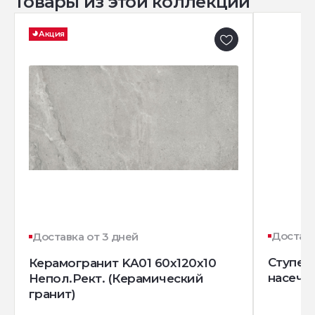
Товары из этой коллекции
Акция
Доставк
Доставка от 3 дней
Ступень
Керамогранит KA01 60x120х10
насечк
Непол.Рект. (Керамический
гранит)