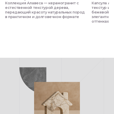
Коллекция Алавеса — керамогранит с
Капсула Ам
естественной текстурой дерева,
текстур и 
передающий красоту натуральных пород
бежевой га
в практичном и долговечном формате
элегантный
оттенках