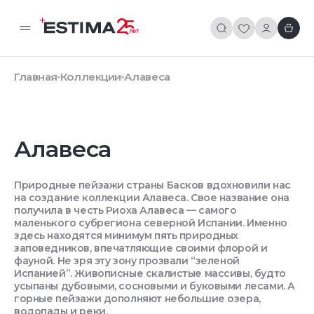
Главная
Коллекции
Алавеса
Алавеса
Природные пейзажи страны Басков вдохновили нас
на создание коллекции Алавеса. Свое название она
получила в честь Риоха Алавеса — самого
маленького субрегиона северной Испании. Именно
здесь находятся минимум пять природных
заповедников, впечатляющие своими флорой и
фауной. Не зря эту зону прозвали “зеленой
Испанией”. Живописные скалистые массивы, будто
усыпаны дубовыми, сосновыми и буковыми лесами. А
горные пейзажи дополняют небольшие озера,
водопады и реки.