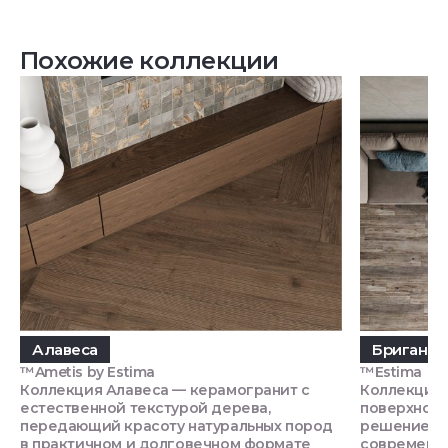
Похожие коллекции
Алавеса
Бриганти
™Ametis by Estima
™Estima
Коллекция Алавеса — керамогранит с
Коллекция 
естественной текстурой дерева,
поверхност
передающий красоту натуральных пород
решением д
в практичном и долговечном формате
современно