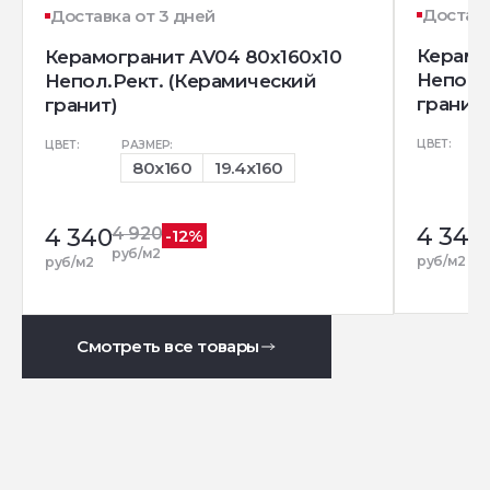
Доставк
Доставка от 3 дней
Керамог
Керамогранит AV04 80x160x10
Непол.
Непол.Рект. (Керамический
гранит)
гранит)
ЦВЕТ:
ЦВЕТ:
РАЗМЕР:
80x160
19.4x160
4 340
4 340
4 920
-12%
руб/м2
руб/м2
руб/м2
Смотреть все товары