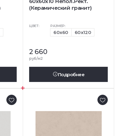
60x60x10 Непол.Рект.
)
(Керамический гранит)
ЦВЕТ:
РАЗМЕР:
0
60x60
60x120
2 660
руб/м2
Подробнее