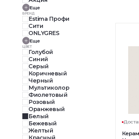
Акция
Еще
БРЕНД
Estima Профи
Сити
ONLYGRES
Еще
ЦВЕТ
Голубой
Синий
Серый
Коричневый
Черный
Мультиколор
Фиолетовый
Розовый
Оранжевый
Белый
Доста
Бежевый
Желтый
Керам
Красный