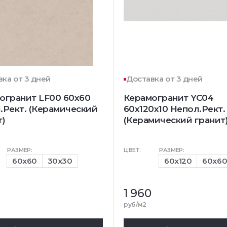
ка от 3 дней
Доставка от 3 дней
огранит LF00 60x60
Керамогранит YC04
.Рект. (Керамический
60x120x10 Непол.Рект.
т)
(Керамический гранит
РАЗМЕР:
ЦВЕТ:
РАЗМЕР:
60x60
30x30
60x120
60x6
1 960
руб/м2