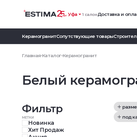
Уфа
Доставка и опла
1 салон
Керамогранит
Сопутствующие товары
Строител
Главная
Каталог
Керамогранит
Белый керамогр
Фильтр
разме
под к
МЕТКИ
Новинка
Хит Продаж