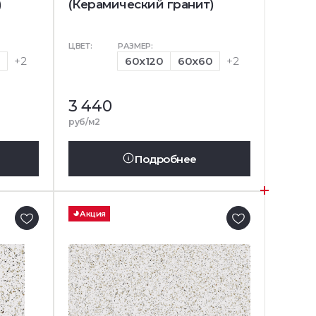
)
(Керамический гранит)
ЦВЕТ:
РАЗМЕР:
0
+2
60x120
60x60
+2
3 440
руб/м2
Подробнее
Акция