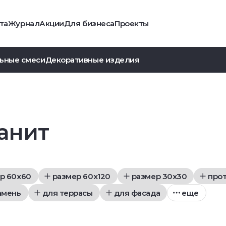
та
Журнал
Акции
Для бизнеса
Проекты
ьные смеси
Декоративные изделия
анит
р 60x60
размер 60x120
размер 30x30
про
амень
для террасы
для фасада
еще