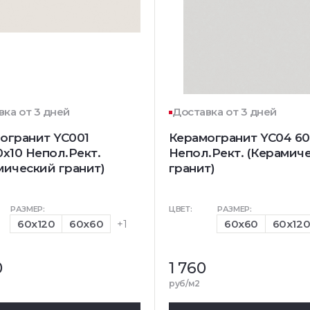
вка от 3 дней
Доставка от 3 дней
огранит YC001
Керамогранит YC04 6
0x10 Непол.Рект.
Непол.Рект. (Керамич
мический гранит)
гранит)
РАЗМЕР:
ЦВЕТ:
РАЗМЕР:
60x120
60x60
+1
60x60
60x12
0
1 760
руб/м2