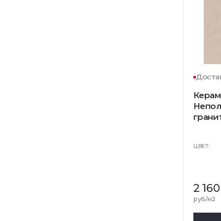
Достав
Керам
Непол
грани
ЦВЕТ:
2 160
руб/м2