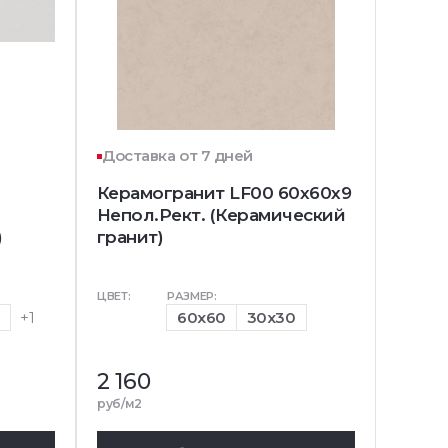
Доставка от 7 дней
Керамогранит LF00 60x60x9
Непол.Рект. (Керамический
)
гранит)
ЦВЕТ:
РАЗМЕР:
0
+1
60x60
30x30
2 160
руб/м2