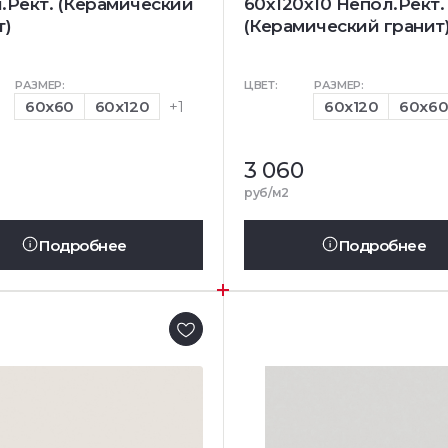
.Рект. (Керамический
60x120x10 Непол.Рект.
т)
(Керамический гранит
РАЗМЕР:
ЦВЕТ:
РАЗМЕР:
60x60
60x120
+1
60x120
60x6
3 060
руб/м2
Подробнее
Подробнее