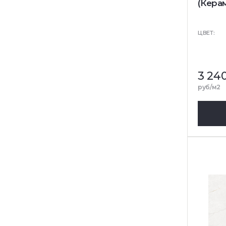
(Кера
ЦВЕТ:
3 24
руб/м2