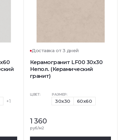
Доставка от 3 дней
0x60
Керамогранит LF00 30x30
еский
Непол. (Керамический
гранит)
ЦВЕТ:
РАЗМЕР:
0
+1
30x30
60x60
1 360
руб/м2