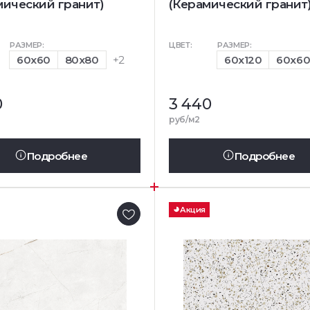
мический гранит)
(Керамический гранит
РАЗМЕР:
ЦВЕТ:
РАЗМЕР:
60x60
80x80
+2
60x120
60x6
0
3 440
руб/м2
Подробнее
Подробнее
Акция