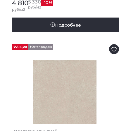
4 810
5 330
-10%
руб/м2
руб/м2
Подробнее
Акция
Хит продаж