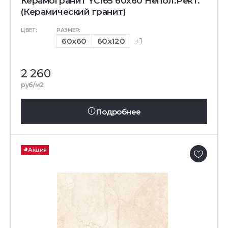
Керамогранит YC165 60x60 Непол.Рект.
(Керамический гранит)
ЦВЕТ:
РАЗМЕР:
60x60
60x120
+1
2 260
руб/м2
Подробнее
Акция