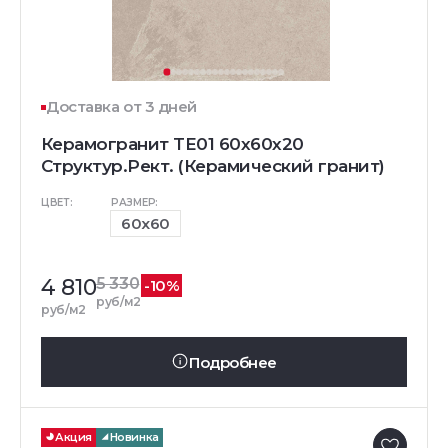
Доставка от 3 дней
Керамогранит TE01 60x60x20
Структур.Рект. (Керамический гранит)
ЦВЕТ:
РАЗМЕР:
60x60
4 810
5 330
-10%
руб/м2
руб/м2
Подробнее
Акция
Новинка