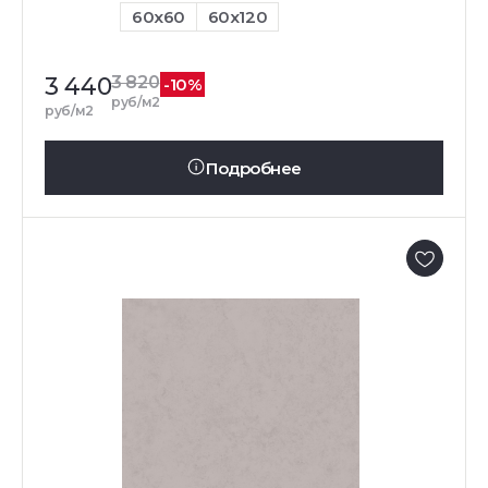
60x60
60x120
3 440
3 820
-10%
руб/м2
руб/м2
Подробнее