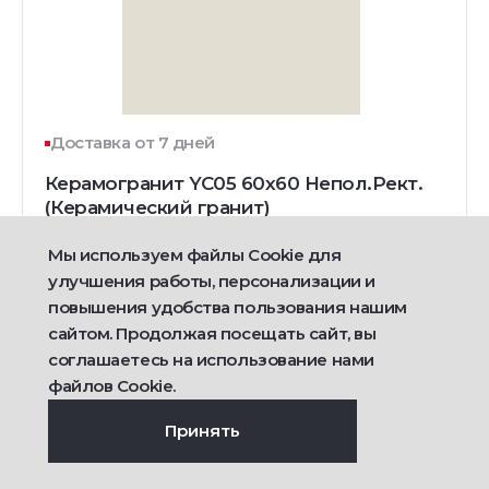
Доставка от 7 дней
Керамогранит YC05 60x60 Непол.Рект.
(Керамический гранит)
ЦВЕТ:
РАЗМЕР:
Мы используем файлы Cookie для
60x60
60x120
+1
улучшения работы, персонализации и
повышения удобства пользования нашим
сайтом. Продолжая посещать сайт, вы
1 760
соглашаетесь на использование нами
руб/м2
файлов Cookie.
Подробнее
Принять