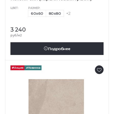
ЦВЕТ:
РАЗМЕР:
60x60
80x80
+2
3 240
руб/м2
Подробнее
Акция
Новинка