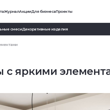
та
Журнал
Акции
Для бизнеса
Проекты
ьные смеси
Декоративные изделия
лементами
ы с яркими элемент