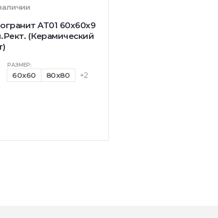
 наличии
огранит AT01 60x60x9
.Рект. (Керамический
т)
РАЗМЕР:
60x60
80x80
+2