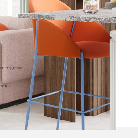
ип отделки:
Интерьер
тиль:
Современный
отограф:
ТВ-проект "Дачный ответ"/"Квартирный вопрос"