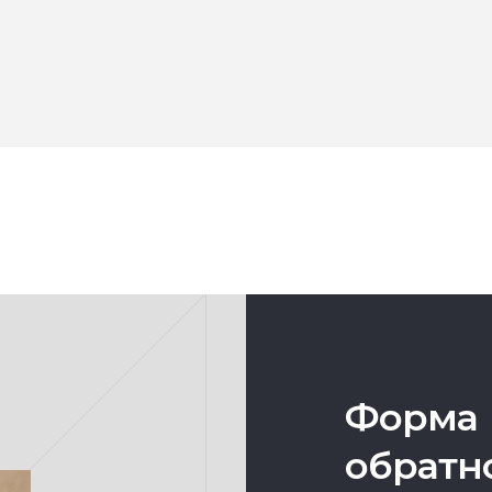
Форма
обратн