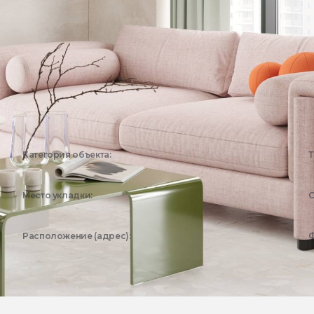
Категория объекта:
Т
Жилые объекты
Место укладки:
С
Ванная, Гостиная
Расположение (адрес):
Ф
Москва