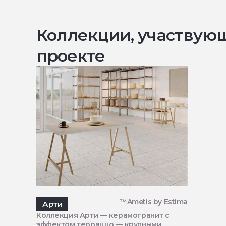
Коллекции, участвую
проекте
™Ametis by Estima
Арти
Коллекция Арти — керамогранит с
эффектом терраццо — крупными