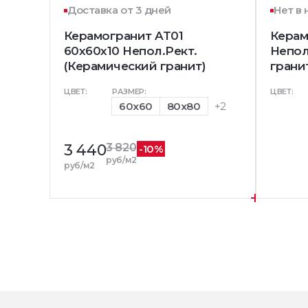
Доставка от 3 дней
Нет в
Керамогранит AT01
Керам
60x60x10 Непол.Рект.
Непол
(Керамический гранит)
грани
ЦВЕТ:
РАЗМЕР:
ЦВЕТ:
60x60
80x80
+2
3 440
3 820
-10%
руб/м2
руб/м2